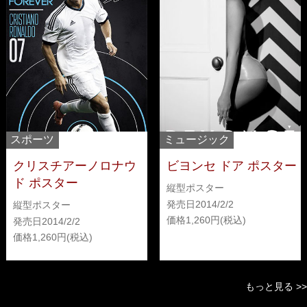
スポーツ
ミュージック
クリスチアーノロナウ
ビヨンセ ドア ポスター
ド ポスター
縦型ポスター
発売日
2014/2/2
縦型ポスター
価格
1,260
発売日
2014/2/2
価格
1,260
もっと見る >>