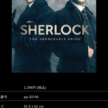
格
1,296
品番号
pp-33746
イズ
91.5 x 61 cm