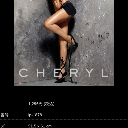
格
1,296
品番号
lp-1878
イズ
91.5 x 61 cm